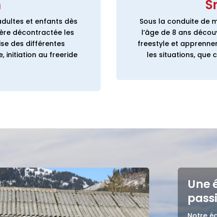
n
S
adultes et enfants dès
Sous la conduite de m
ière
décontractée les
l’âge de 8 ans décou
ise des différentes
freestyle et apprenne
 initiation au freeride
les situations, que 
Une 
pass
Notre é