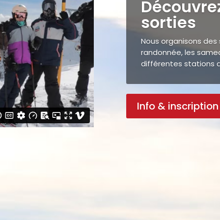
Découvrez
sorties
Nous organisons des s
randonnée, les samedi
différentes stations 
Info & inscription