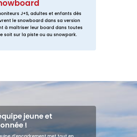
nowboard
oniteurs J+S, adultes et enfants dès
vrent le snowboard dans sa version
nt à maîtriser leur board dans toutes
ce soit sur la piste ou au snowpark.
équipe jeune et
ionnée !
quipe d’encadrement met tout en