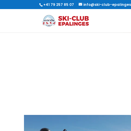
+41 79 257 85 07
info@ski-club-epalinge