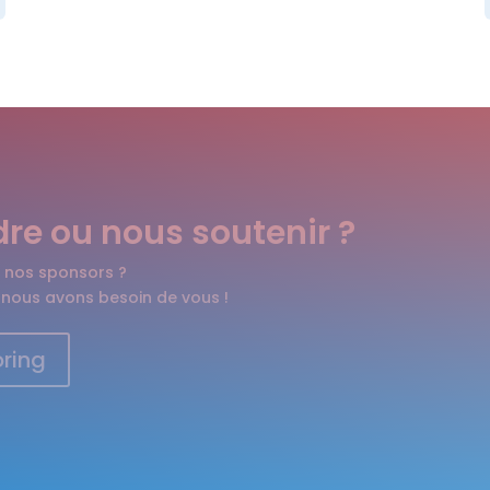
dre ou nous soutenir ?
 nos sponsors ?
 nous avons besoin de vous !
ring